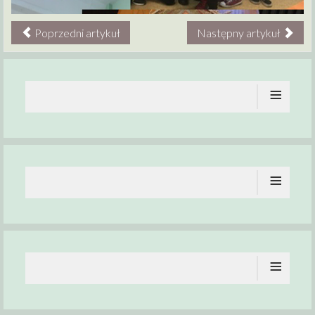
Poprzedni artykuł
Następny artykuł
≡
≡
≡