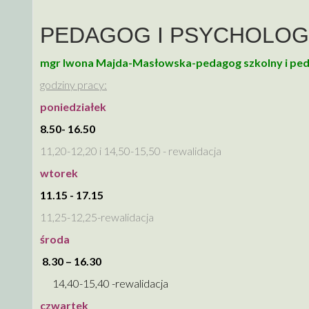
PEDAGOG I PSYCHOLOG
mgr Iwona Majda-Masłowska-pedagog szkolny i ped
godziny pracy:
poniedziałek
8.50- 16.50
11,20-12,20 i 14,50-15,50 - rewalidacja
wtorek
11.15 - 17.15
11,25-12,25-rewalidacja
środa
8.30 – 16.30
14,40-15,40 -rewalidacja
czwartek