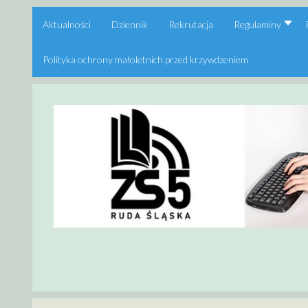
Aktualności
Dziennik
Rekrutacja
Regulaminy
Polityka ochrony małoletnich przed krzywdzeniem