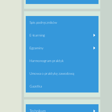
Spis podręczników
E-learning
Egzaminy
Harmonogram praktyk
Umowa o praktykę zawodową
Gazetka
Technikum