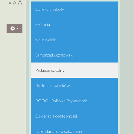
A
A
A
Dyrekcja szkoły
Historia
Nauczyciele
Samorząd uczniowski
Pedagog szkolny
Rozkład dzwonków
RODO i Polityka Prywatności
Deklaracja dostępności
Kalendarz roku szkolnego