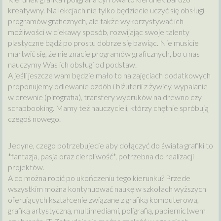
kreatywny. Na lekcjach nie tylko będziecie uczyć się obsługi
programów graficznych, ale także wykorzystywać ich
możliwości w ciekawy sposób, rozwijając swoje talenty
plastyczne bądź po prostu dobrze się bawiąc. Nie musicie
martwić się, że nie znacie programów graficznych, bo u nas
nauczymy Was ich obsługi od podstaw.
A jeśli jeszcze wam będzie mało to na zajęciach dodatkowych
proponujemy odlewanie ozdób i biżuterii z żywicy, wypalanie
w drewnie (pirografia), transfery wydruków na drewno czy
scrapbooking. Mamy też nauczycieli, którzy chętnie spróbują
czegoś nowego.
Jedyne, czego potrzebujecie aby dołączyć do świata grafiki to
*fantazja, pasja oraz cierpliwość*, potrzebna do realizacji
projektów.
A co można robić po ukończeniu tego kierunku? Przede
wszystkim można kontynuować naukę w szkołach wyższych
oferujących kształcenie związane z grafiką komputerową,
grafiką artystyczną, multimediami, poligrafią, papiernictwem