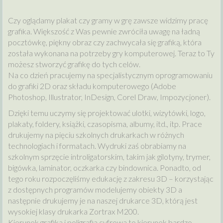
Czy oglądamy plakat czy gramy w grę zawsze widzimy pracę
grafika. Większość z Was pewnie zwróciła uwagę na ładną
pocztówkę, piękny obraz czy zachwycała się grafiką, która
została wykonana na potrzeby gry komputerowej. Teraz to Ty
możesz stworzyć grafikę do tych celów.
Na co dzień pracujemy na specjalistycznym oprogramowaniu
do grafiki 2D oraz składu komputerowego (Adobe
Photoshop, Illustrator, InDesign, Corel Draw, Impozycjoner).
Dzięki temu uczymy się projektować ulotki, wizytówki, logo,
plakaty, foldery, książki, czasopisma, albumy, itd., itp. Prace
drukujemy na pięciu szkolnych drukarkach w różnych
technologiach i formatach. Wydruki zaś obrabiamy na
szkolnym sprzęcie introligatorskim, takim jak gilotyny, trymer,
bigówka, laminator, oczkarka czy bindownica. Ponadto, od
tego roku rozpoczęliśmy edukację z zakresu 3D – korzystając
z dostępnych programów modelujemy obiekty 3D a
następnie drukujemy je na naszej drukarce 3D, którą jest
wysokiej klasy drukarka Zortrax M200.
Kierunek grafika i poligrafia cyfrowa to kierunek bardzo