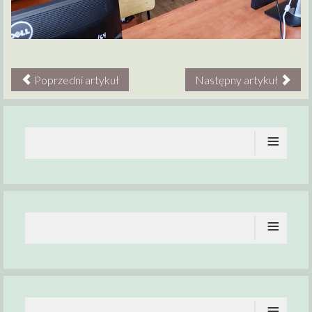
Poprzedni artykuł
Następny artykuł
≡
≡
≡