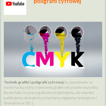
poligrafii cyfrowej
Technik grafiki i poligrafii cyfrowej
to zawodowiec w
swoim fachu, który o tworzeniu grafiki wie prawie wszystko.
Bo nie tylko te prace graficzne projektujemy, ale również
publikujemy, drukujemy, przycinamy, bigujemy, laminujemy i
drukujemy w 3D :).