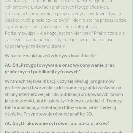
czy branżą IT. Zatrudnienie można znaleźć w agencjach
reklamowych, studiach graficznych i fotograficznych,
drukarniach, pracowniach poligraficznych, wydawnictwach
książkowych, prasie czy telewizji. Nic nie stoi na przeszkodzie,
by utworzyć swoją firmę graficzno-poligraficzną.
Podsumowując – dla kogo jest ten kierunek? Praktycznie dla
każdego. Trzeba pamiętać tylko o jednym – dużo czasu
spędzamy przed komputerem.
W trakcie nauki uczeń zdobywa kwalifikacje:
AU.54 „Przygotowywanie oraz wykonywanie prac
graficznych i publikacji cyfrowych”
W ramach tej kwalifikacji uczy się obsługi programów
graficznych i tworzenia za ich pomocą grafiki zarówno na
strony internetowe jak i do publikacji drukowanych, takich
jak pocztówki, ulotki, plakaty, foldery czy książki. Tworzy
także animacje, prezentacje i filmy wideo wraz z edycją
dźwięku. Przygotowuje również grafikę 3D.
AU.55 „Drukowanie cyfrowe i obróbka druków”
Kwalifikacja ta obejmuje tworzenie druków na maszynach