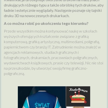
drukujących różnego typu a także obróbkę tych druków, aby
ładnie i estetycznie wyglądały. Następnie poznaje się tajniki
druku 3D na nowoczesnych drukarkach.
A co można robić po ukończeniu tego kierunku?
Przede wszystkim można kontynuować naukę w szkołach
wyższych oferujących kształcenie związane z grafiką
komputerową, grafiką artystyczną, multimediami, poligrafią,
papiernictwem czy branżą IT. Zatrudnienie można znaleźć w
agencjach reklamowych, studiach graficznych i
fotograficznych, drukarniach, pracowniach poligraficznych,
wydawnictwach książkowych, prasie czy telewizji. Nic nie stoi
na przeszkodzie, by utworzyć swoją firmę graficzno-
poligraficzną.