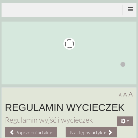
≡
A
A
A
REGULAMIN WYCIECZEK
Regulamin wyjść i wycieczek
Poprzedni artykuł
Następny artykuł