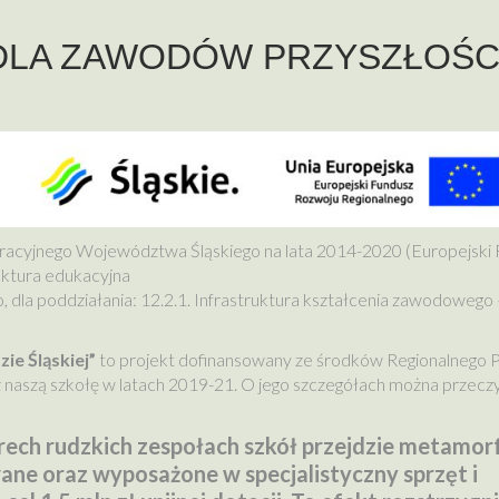
DLA ZAWODÓW PRZYSZŁOŚC
eracyjnego Województwa Śląskiego na lata 2014-2020 (Europejski
ruktura edukacyjna
, dla poddziałania: 12.2.1. Infrastruktura kształcenia zawodowego 
ie Śląskiej”
to projekt dofinansowany ze środków Regionalnego 
naszą szkołę w latach 2019-21. O jego szczegółach można przecz
ech rudzkich zespołach szkół przejdzie metamor
e oraz wyposażone w specjalistyczny sprzęt i