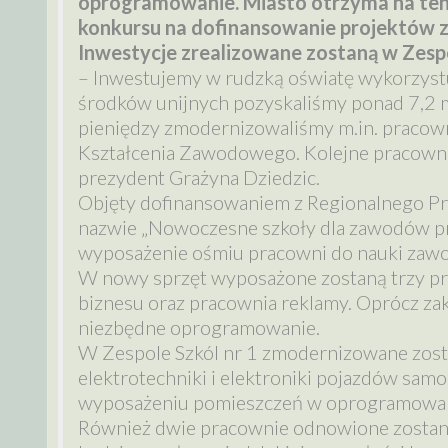
oprogramowanie. Miasto otrzyma na ten ce
konkursu na dofinansowanie projektów z
Inwestycje zrealizowane zostaną w Zespoła
– Inwestujemy w rudzką oświatę wykorzystu
środków unijnych pozyskaliśmy ponad 7,2 ml
pieniędzy zmodernizowaliśmy m.in. pracow
Kształcenia Zawodowego. Kolejne pracowni
prezydent Grażyna Dziedzic.
Objęty dofinansowaniem z Regionalnego P
nazwie „Nowoczesne szkoły dla zawodów prz
wyposażenie ośmiu pracowni do nauki zaw
W nowy sprzęt wyposażone zostaną trzy pr
biznesu oraz pracownia reklamy. Oprócz za
niezbędne oprogramowanie.
W Zespole Szkól nr 1 zmodernizowane zost
elektrotechniki i elektroniki pojazdów sam
wyposażeniu pomieszczeń w oprogramowani
Również dwie pracownie odnowione zostaną