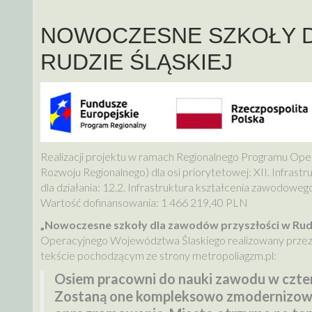
NOWOCZESNE SZKOŁY 
RUDZIE ŚLĄSKIEJ
Realizacji projektu w ramach Regionalnego Programu Op
Rozwoju Regionalnego) dla osi priorytetowej: XII. Infrast
dla działania: 12.2. Infrastruktura kształcenia zawodowego
Wartość dofinansowania: 1 466 219,40 PLN
„Nowoczesne szkoły dla zawodów przyszłości w Rudz
Operacyjnego Województwa Ślaskiego realizowany przez 
tekście pochodzącym ze strony metropoliagzm.pl:
Osiem pracowni do nauki zawodu w czter
Zostaną one kompleksowo zmodernizowan