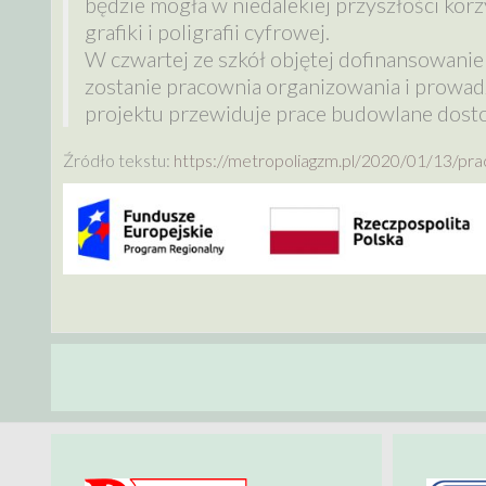
będzie mogła w niedalekiej przyszłości korz
grafiki i poligrafii cyfrowej.
W czwartej ze szkół objętej dofinansowani
zostanie pracownia organizowania i prowad
projektu przewiduje prace budowlane dost
Źródło tekstu:
https://metropoliagzm.pl/2020/01/13/pra