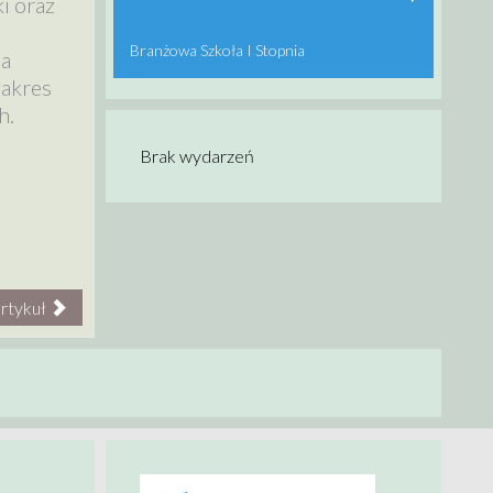
i oraz
Branżowa Szkoła I Stopnia
na
zakres
h.
Brak wydarzeń
rtykuł