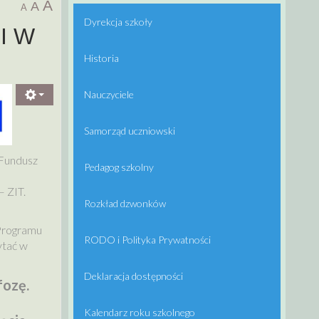
A
A
A
Dyrekcja szkoły
I W
Historia
Nauczyciele
Samorząd uczniowski
 Fundusz
Pedagog szkolny
– ZIT.
Rozkład dzwonków
Programu
RODO i Polityka Prywatności
ytać w
Deklaracja dostępności
fozę.
Kalendarz roku szkolnego