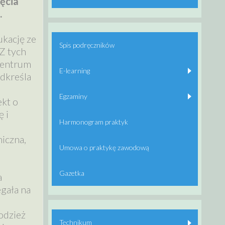
ięcia
.
ukację ze
Spis podręczników
Z tych
Centrum
E-learning
dkreśla
Egzaminy
kt o
 i
Harmonogram praktyk
iczna,
Umowa o praktykę zawodową
Gazetka
a
gała na
odzież
Technikum