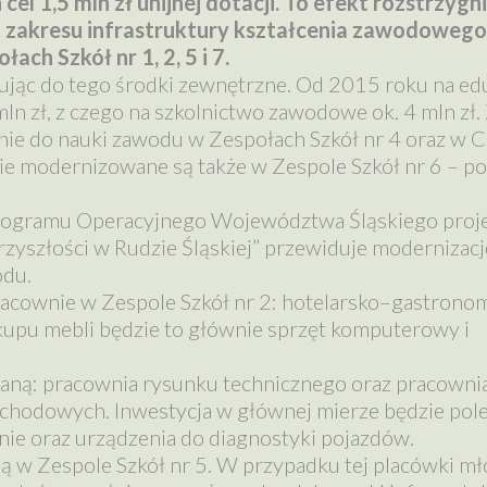
l 1,5 mln zł unijnej dotacji. To efekt rozstrzygn
 zakresu infrastruktury kształcenia zawodowego
ch Szkół nr 1, 2, 5 i 7.
jąc do tego środki zewnętrzne. Od 2015 roku na ed
n zł, z czego na szkolnictwo zawodowe ok. 4 mln zł. 
nie do nauki zawodu w Zespołach Szkół nr 4 oraz w 
e modernizowane są także w Zespole Szkół nr 6 – po
rogramu Operacyjnego Województwa Śląskiego proje
yszłości w Rudzie Śląskiej” przewiduje modernizację
odu.
acownie w Zespole Szkół nr 2: hotelarsko–gastronom
kupu mebli będzie to głównie sprzęt komputerowy i
aną: pracownia rysunku technicznego oraz pracowni
ochodowych. Inwestycja w głównej mierze będzie pole
e oraz urządzenia do diagnostyki pojazdów.
 w Zespole Szkół nr 5. W przypadku tej placówki mł