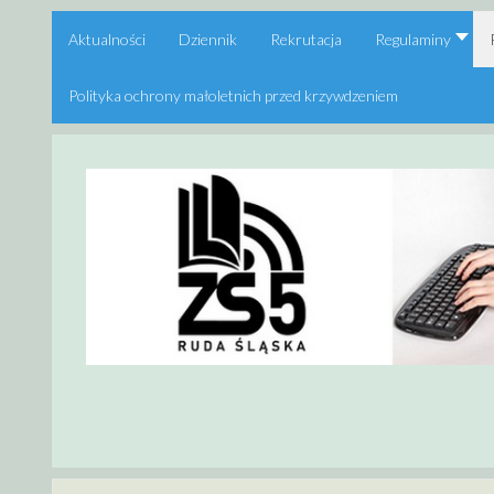
Aktualności
Dziennik
Rekrutacja
Regulaminy
Polityka ochrony małoletnich przed krzywdzeniem