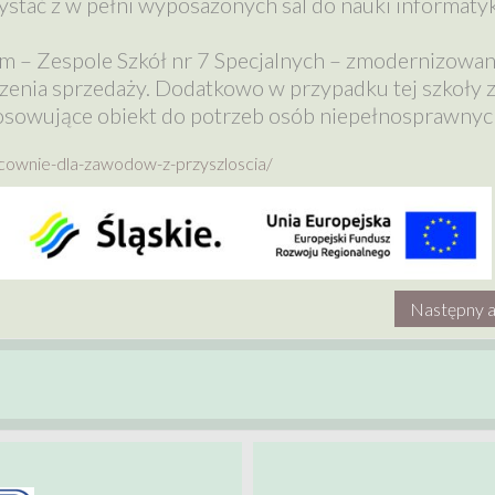
ystać z w pełni wyposażonych sal do nauki informatyk
em – Zespole Szkół nr 7 Specjalnych – zmodernizowa
zenia sprzedaży. Dodatkowo w przypadku tej szkoły 
osowujące obiekt do potrzeb osób niepełnosprawnyc
cownie-dla-zawodow-z-przyszloscia/
Następny a